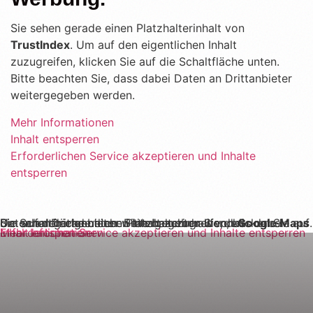
Sie sehen gerade einen Platzhalterinhalt von
TrustIndex
. Um auf den eigentlichen Inhalt
zuzugreifen, klicken Sie auf die Schaltfläche unten.
Bitte beachten Sie, dass dabei Daten an Drittanbieter
weitergegeben werden.
Mehr Informationen
Inhalt entsperren
Erforderlichen Service akzeptieren und Inhalte
entsperren
Sie sehen gerade einen Platzhalterinhalt von
. Um auf den eigentlichen Inhalt zuzugreifen, klicken Sie auf die Schaltfläche unten. Bitte beachten Sie, dass dabei Daten an Drittanbieter weitergegeben werden.
Google Maps
Mehr Informationen
Inhalt entsperren
Erforderlichen Service akzeptieren und Inhalte entsperren