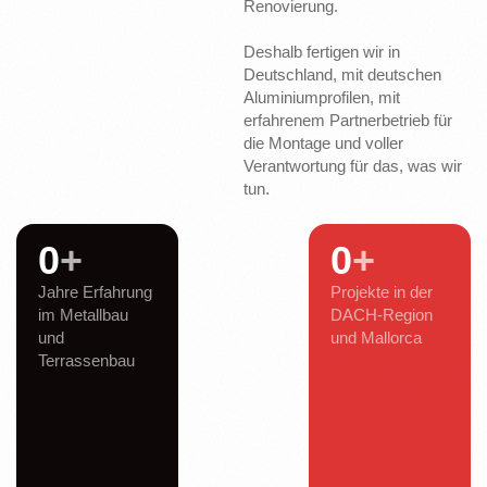
Renovierung.
Deshalb fertigen wir in
Deutschland, mit deutschen
Aluminiumprofilen, mit
erfahrenem Partnerbetrieb für
die Montage und voller
Verantwortung für das, was wir
tun.
0
+
0
+
Jahre Erfahrung
Projekte in der
im Metallbau
DACH-Region
und
und Mallorca
Terrassenbau