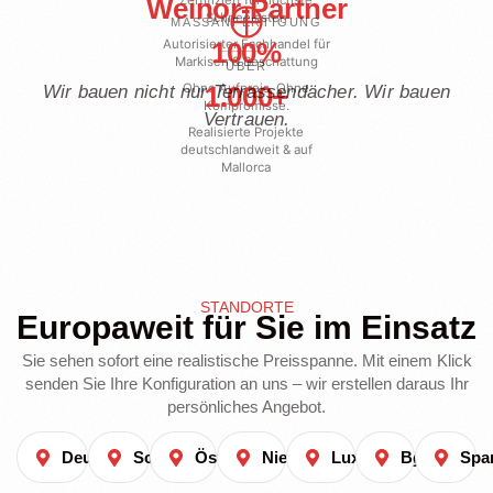
Weinor-Partner
Zertifiziert für höchste
Schneelasten
MASSANFERTIGUNG
Autorisierter Fachhandel für
100%
Markisen & Beschattung
ÜBER
Ohne Aufpreis. Ohne
1.000+
Wir bauen nicht nur Terrassendächer. Wir bauen
Kompromisse.
Vertrauen.
Realisierte Projekte
deutschlandweit & auf
Mallorca
STANDORTE
Europaweit für Sie im Einsatz
Sie sehen sofort eine realistische Preisspanne. Mit einem Klick
senden Sie Ihre Konfiguration an uns – wir erstellen daraus Ihr
persönliches Angebot.
Deutschland
Schweiz
Österreich
Niederlande
Luxemburg
Belgien
Spa