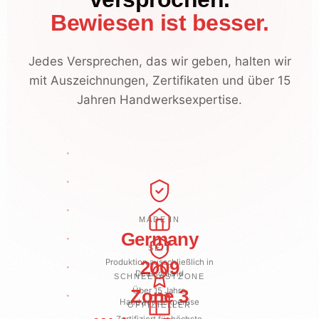
Bewiesen ist besser.
Jedes Versprechen, das wir geben, halten wir
mit Auszeichnungen, Zertifikaten und über 15
★ QUALITÄT ★ HANDWERK ★ TRADITION ★ PRÄZISION ★
Jahren Handwerksexpertise.
★ ERFAHRUNG ★ VERTRAUEN ★ KONTINUITÄT ★ STABILITÄT ★
★ STATIK ★ SICHERHEIT ★ ZERTIFIZIERT ★ GEPRÜFT ★
★ PARTNER ★ PREMIUM ★ AUTORISIERT ★ FACHHANDEL ★
★ INDIVIDUELL ★ MASSGESCHNEIDERT ★ UNIKAT ★
MADE IN
★ ERFOLG ★ REFERENZ ★ ZUFRIEDENHEIT ★ VERTRAUEN ★
Germany
SEIT
Produktion ausschließlich in
2009
Deutschland
SCHNEELASTZONE
Zone 3
Über 15 Jahre
Handwerksexpertise
OFFIZIELLER