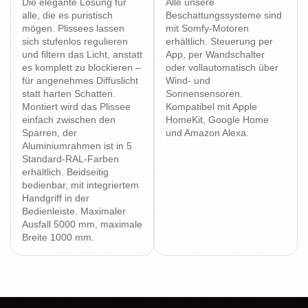
Die elegante Lösung für
Alle unsere
alle, die es puristisch
Beschattungssysteme sind
mögen. Plissees lassen
mit Somfy-Motoren
sich stufenlos regulieren
erhältlich. Steuerung per
und filtern das Licht, anstatt
App, per Wandschalter
es komplett zu blockieren –
oder vollautomatisch über
für angenehmes Diffuslicht
Wind- und
statt harten Schatten.
Sonnensensoren.
Montiert wird das Plissee
Kompatibel mit Apple
einfach zwischen den
HomeKit, Google Home
Sparren, der
und Amazon Alexa.
Aluminiumrahmen ist in 5
Standard-RAL-Farben
erhältlich. Beidseitig
bedienbar, mit integriertem
Handgriff in der
Bedienleiste. Maximaler
Ausfall 5000 mm, maximale
Breite 1000 mm.