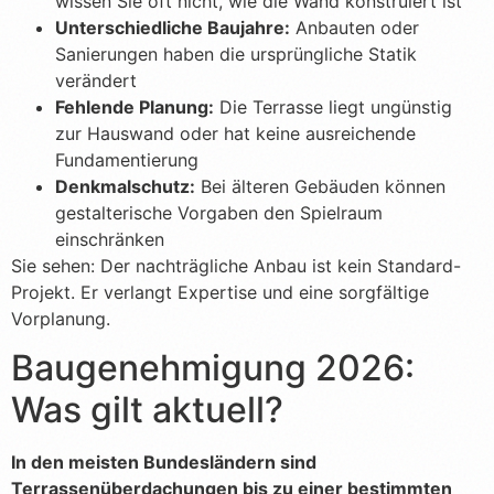
wissen Sie oft nicht, wie die Wand konstruiert ist
Unterschiedliche Baujahre:
Anbauten oder
Sanierungen haben die ursprüngliche Statik
verändert
Fehlende Planung:
Die Terrasse liegt ungünstig
zur Hauswand oder hat keine ausreichende
Fundamentierung
Denkmalschutz:
Bei älteren Gebäuden können
gestalterische Vorgaben den Spielraum
einschränken
Sie sehen: Der nachträgliche Anbau ist kein Standard-
Projekt. Er verlangt Expertise und eine sorgfältige
Vorplanung.
Baugenehmigung 2026:
Was gilt aktuell?
In den meisten Bundesländern sind
Terrassenüberdachungen bis zu einer bestimmten