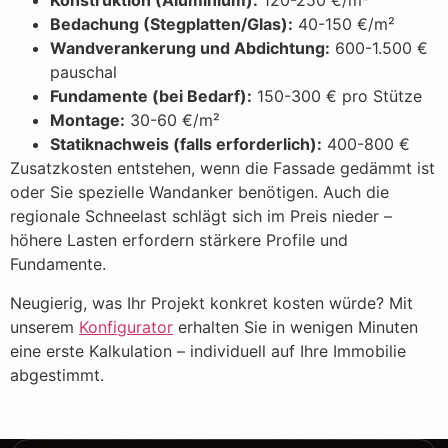
Konstruktion (Aluminium):
120-250 €/m²
Bedachung (Stegplatten/Glas):
40-150 €/m²
Wandverankerung und Abdichtung:
600-1.500 €
pauschal
Fundamente (bei Bedarf):
150-300 € pro Stütze
Montage:
30-60 €/m²
Statiknachweis (falls erforderlich):
400-800 €
Zusatzkosten entstehen, wenn die Fassade gedämmt ist
oder Sie spezielle Wandanker benötigen. Auch die
regionale Schneelast schlägt sich im Preis nieder –
höhere Lasten erfordern stärkere Profile und
Fundamente.
Neugierig, was Ihr Projekt konkret kosten würde? Mit
unserem
Konfigurator
erhalten Sie in wenigen Minuten
eine erste Kalkulation – individuell auf Ihre Immobilie
abgestimmt.