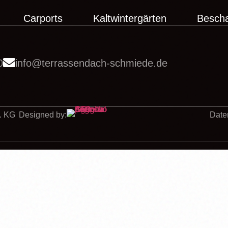
Carports
Kaltwintergärten
Besch
0
info@terrassendach-schmiede.de
. KG
Designed by:
Date