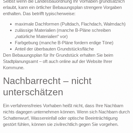
Selbst wenn die Landesbauordnung Ihr Vorhaben grundsätzlich
erlaubt, kann ein örtlicher Bebauungsplan strengere Vorgaben
enthalten. Das betrifft typischerweise:
maximale Dachformen (Pultdach, Flachdach, Walmdach)
zulässige Materialien (manche B-Pläne schreiben
„natürliche Materialien“ vor)
Farbgebung (manche B-Pläne fordern erdige Töne)
Anteil der überbauten Grundstücksfläche
Den Bebauungsplan für Ihr Grundstück erhalten Sie beim
Stadtplanungsamt – oft auch online auf der Website Ihrer
Kommune.
Nachbarrecht – nicht
unterschätzen
Ein verfahrensfreies Vorhaben heißt nicht, dass Ihre Nachbarn
nichts dagegen unternehmen können. Wenn sich Nachbarn durch
Schattenwurf, Wassereinfall oder optische Beeinträchtigung
gestört fühlen, können sie zivilrechtlich gegen Sie vorgehen.